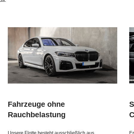
da.
Fahrzeuge ohne
S
Rauchbelastung
C
Unsere Flotte besteht ausschließlich aus
Er