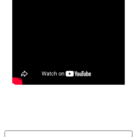
SafeCa
Ihr Fahrer &
für
b
Chauffeur
Hirzenhain