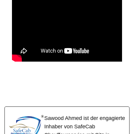
SafeCa
Ihr Fahrer &
für
b
Chauffeur
Mainaschaff
Sawood Ahmed ist der engagierte
Inhaber von SafeCab