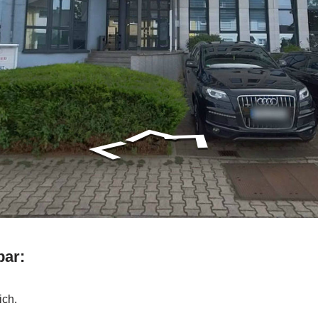
bar:
ich.