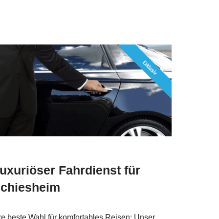
uxuriöser Fahrdienst für
chiesheim
re beste Wahl für komfortables Reisen: Unser