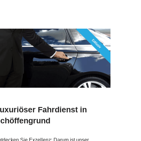
uxuriöser Fahrdienst in
chöffengrund
tdecken Sie Exzellenz: Darum ist unser